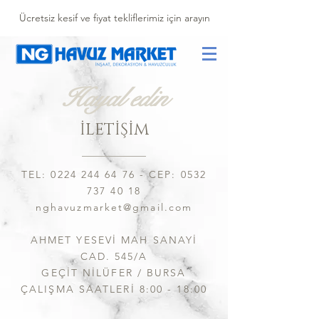
Ücretsiz kesif ve fiyat tekliflerimiz için arayın
Hayal edin
İLETİŞİM
TEL:
0224 244 64 76
- CEP:
0532
737 40 18
nghavuzmarket@gmail.com
AHMET YESEVİ MAH SANAYİ
CAD. 545/A
GEÇİT NİLÜFER / BURSA
ÇALIŞMA SAATLERİ 8:00 - 18:00