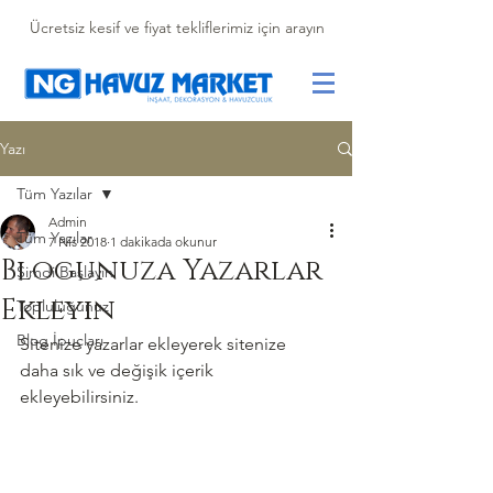
Ücretsiz kesif ve fiyat tekliflerimiz için arayın
Yazı
Tüm Yazılar
Admin
Tüm Yazılar
7 Nis 2018
1 dakikada okunur
Blogunuza Yazarlar
Şimdi Başlayın
Ekleyin
Topluluğunuz
Blog İpuçları
Sitenize yazarlar ekleyerek sitenize 
daha sık ve değişik içerik 
ekleyebilirsiniz.   